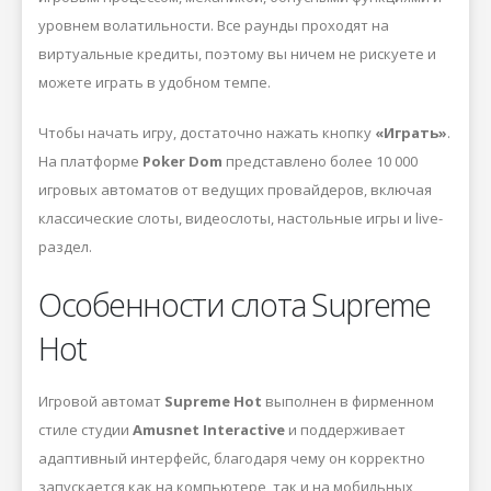
уровнем волатильности. Все раунды проходят на
виртуальные кредиты, поэтому вы ничем не рискуете и
можете играть в удобном темпе.
Чтобы начать игру, достаточно нажать кнопку
«Играть»
.
На платформе
Poker Dom
представлено более 10 000
игровых автоматов от ведущих провайдеров, включая
классические слоты, видеослоты, настольные игры и live-
раздел.
Особенности слота Supreme
Hot
Игровой автомат
Supreme Hot
выполнен в фирменном
стиле студии
Amusnet Interactive
и поддерживает
адаптивный интерфейс, благодаря чему он корректно
запускается как на компьютере, так и на мобильных