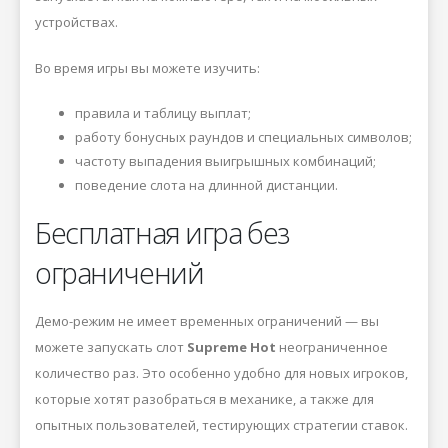
устройствах.
Во время игры вы можете изучить:
правила и таблицу выплат;
работу бонусных раундов и специальных символов;
частоту выпадения выигрышных комбинаций;
поведение слота на длинной дистанции.
Бесплатная игра без
ограничений
Демо-режим не имеет временных ограничений — вы
можете запускать слот
Supreme Hot
неограниченное
количество раз. Это особенно удобно для новых игроков,
которые хотят разобраться в механике, а также для
опытных пользователей, тестирующих стратегии ставок.