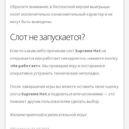
Обратите внимание: в бесплатной версии выигрыши
носят исключительно ознакомительный характер и не
могут быть выведены.
Слот не запускается?
Если по каким-либо причинам слот
Supreme Hot
не
открывается или работает некорректно, нажмите кнопку
«Не работает»
. Мы проверим игру и постараемся
оперативно устранить технические неполадки.
После завершения игры вы можете оставить свою оценку
слота
Supreme Hot
и поделиться впечатлениями — это
поможет другим пользователям сделать выбор.
Желаем приятной и увлекательной игры!
Обновлено:
11.10.2024