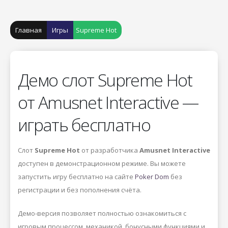
Главная
Игры
Supreme Hot
Демо слот Supreme Hot
от Amusnet Interactive —
играть бесплатно
Слот
Supreme Hot
от разработчика
Amusnet Interactive
доступен в демонстрационном режиме. Вы можете
запустить игру бесплатно на сайте
Poker Dom
без
регистрации и без пополнения счёта.
Демо-версия позволяет полностью ознакомиться с
игровым процессом, механикой, бонусными функциями и