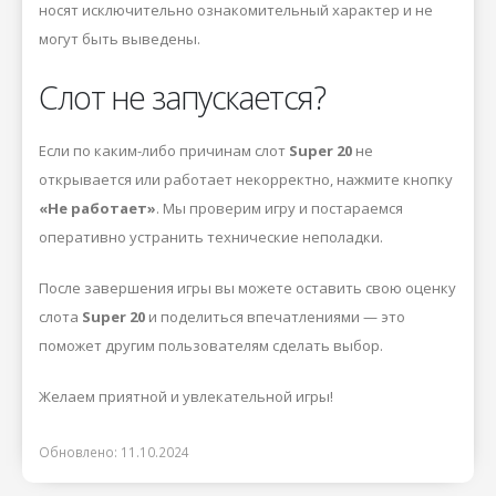
носят исключительно ознакомительный характер и не
могут быть выведены.
Слот не запускается?
Если по каким-либо причинам слот
Super 20
не
открывается или работает некорректно, нажмите кнопку
«Не работает»
. Мы проверим игру и постараемся
оперативно устранить технические неполадки.
После завершения игры вы можете оставить свою оценку
слота
Super 20
и поделиться впечатлениями — это
поможет другим пользователям сделать выбор.
Желаем приятной и увлекательной игры!
Обновлено:
11.10.2024