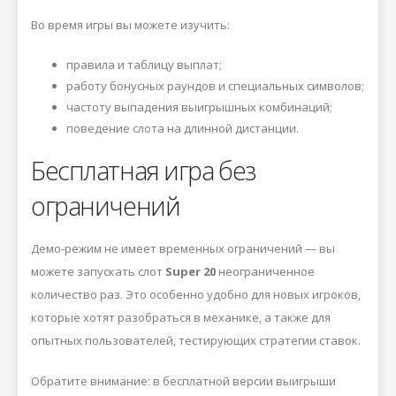
Во время игры вы можете изучить:
правила и таблицу выплат;
работу бонусных раундов и специальных символов;
частоту выпадения выигрышных комбинаций;
поведение слота на длинной дистанции.
Бесплатная игра без
ограничений
Демо-режим не имеет временных ограничений — вы
можете запускать слот
Super 20
неограниченное
количество раз. Это особенно удобно для новых игроков,
которые хотят разобраться в механике, а также для
опытных пользователей, тестирующих стратегии ставок.
Обратите внимание: в бесплатной версии выигрыши