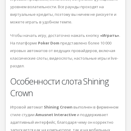
уровнем волатильности. Все раунды проходят на
виртуальные кредиты, поэтому вы ничем не рискуете и
можете играть в удобном темпе.
Чтобы начать игру, достаточно нажать кнопку
«Играть»
.
На платформе
Poker Dom
представлено более 10 000
игровых автоматов от ведущих провайдеров, включая
классические слоты, видеослоты, настольные игры и live-
раздел.
Особенности слота Shining
Crown
Игровой автомат
Shining Crown
выполнен в фирменном
стиле студии
Amusnet Interactive
и поддерживает
адаптивный интерфейс, благодаря чему он корректно
запускается как на компьютере, так и на мобильных