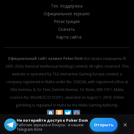
Тех. поддержка
Официальное зеркало
Регистрация
Скачать
Карта сайта
Официальный сайт казино Poker Dom
Все права защищены ©
2001-2026, Rational Intellectual Holdings Limited. All rights reserved. This
website is operated by TSG Interactive Gaming Europe Limited, a
company registered in Malta under No. C54266, with registered office at
Villa Seminia, 8, Sir Temi Zammit Avenue, Ta’ Xbiex, XBX 1011, Malta.
License No. MGA/B2C/213/2011, awarded on August 1, 2018. Online
gambling is regulated in Malta by the Malta Gaming Authority.
Не потеряйте доступ к Poker Dom
© 2026 All rights reserved.
✕
Открыть
Рабочие зеркала и бонусы - в нашем
Telegram-боте