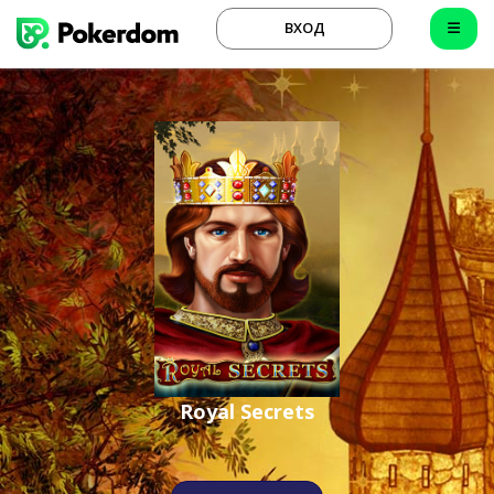
ВХОД
Royal Secrets