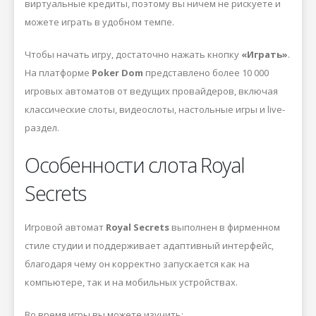
виртуальные кредиты, поэтому вы ничем не рискуете и
можете играть в удобном темпе.
Чтобы начать игру, достаточно нажать кнопку
«Играть»
.
На платформе
Poker Dom
представлено более 10 000
игровых автоматов от ведущих провайдеров, включая
классические слоты, видеослоты, настольные игры и live-
раздел.
Особенности слота Royal
Secrets
Игровой автомат
Royal Secrets
выполнен в фирменном
стиле студии
и поддерживает адаптивный интерфейс,
благодаря чему он корректно запускается как на
компьютере, так и на мобильных устройствах.
Во время игры вы можете изучить: