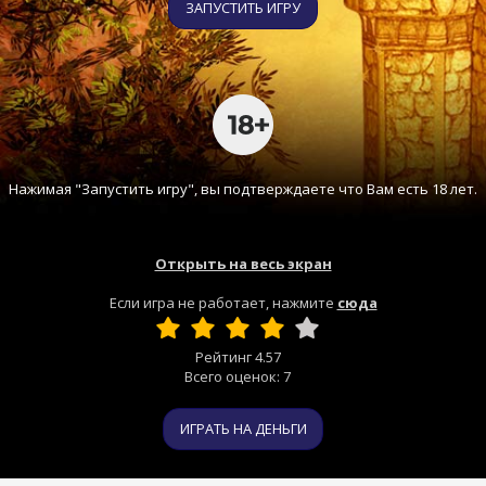
ЗАПУСТИТЬ ИГРУ
Нажимая "Запустить игру", вы подтверждаете что Вам есть 18 лет.
Открыть на весь экран
Если игра не работает, нажмите
сюда
Рейтинг
4.57
Всего оценок:
7
ИГРАТЬ НА ДЕНЬГИ