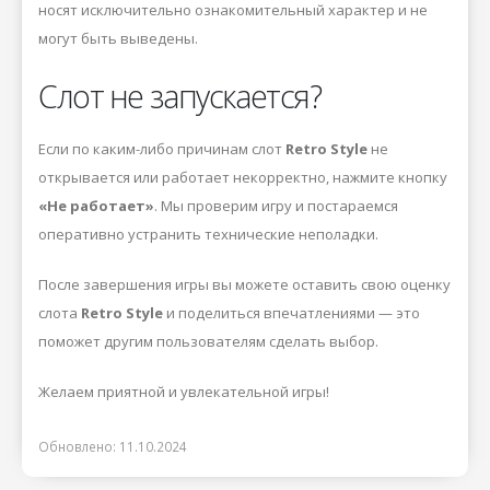
носят исключительно ознакомительный характер и не
могут быть выведены.
Слот не запускается?
Если по каким-либо причинам слот
Retro Style
не
открывается или работает некорректно, нажмите кнопку
«Не работает»
. Мы проверим игру и постараемся
оперативно устранить технические неполадки.
После завершения игры вы можете оставить свою оценку
слота
Retro Style
и поделиться впечатлениями — это
поможет другим пользователям сделать выбор.
Желаем приятной и увлекательной игры!
Обновлено:
11.10.2024