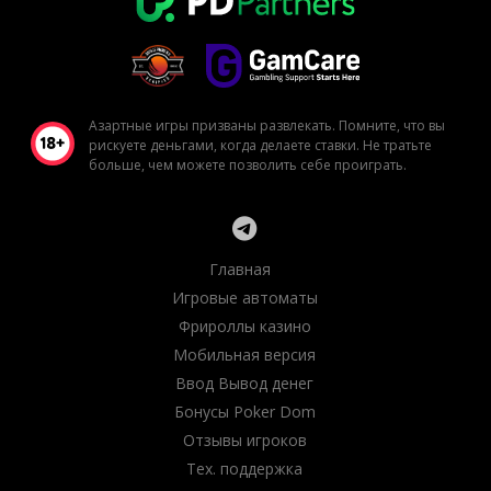
Азартные игры призваны развлекать. Помните, что вы
рискуете деньгами, когда делаете ставки. Не тратьте
больше, чем можете позволить себе проиграть.
Главная
Игровые автоматы
Фрироллы казино
Мобильная версия
Ввод Вывод денег
Бонусы Poker Dom
Отзывы игроков
Тех. поддержка