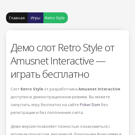
Главная
Игры
Retro Style
Демо слот Retro Style от
Amusnet Interactive —
играть бесплатно
Слот
Retro Style
от разработчика
Amusnet Interactive
доступен в демонстрационном режиме. Вы можете
запустить игру бесплатно на сайте
Poker Dom
без
регистрации и без пополнения счёта.
Демо-версия позволяет полностью ознакомиться с
игровым процессом, механикой, бонусными функциями и