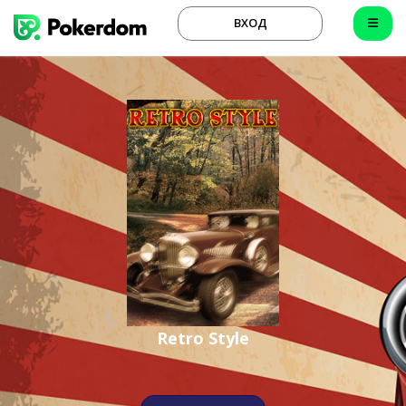
ВХОД
Retro Style