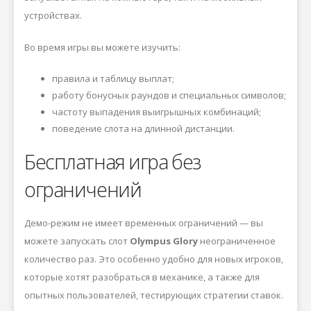
устройствах.
Во время игры вы можете изучить:
правила и таблицу выплат;
работу бонусных раундов и специальных символов;
частоту выпадения выигрышных комбинаций;
поведение слота на длинной дистанции.
Бесплатная игра без
ограничений
Демо-режим не имеет временных ограничений — вы
можете запускать слот
Olympus Glory
неограниченное
количество раз. Это особенно удобно для новых игроков,
которые хотят разобраться в механике, а также для
опытных пользователей, тестирующих стратегии ставок.