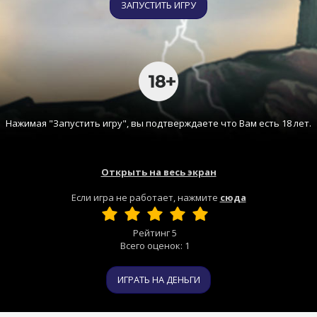
ЗАПУСТИТЬ ИГРУ
Нажимая "Запустить игру", вы подтверждаете что Вам есть 18 лет.
Открыть на весь экран
Если игра не работает, нажмите
сюда
Рейтинг
5
Всего оценок:
1
ИГРАТЬ НА ДЕНЬГИ