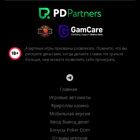
Азартные игры призваны развлекать. Помните, что вы
рискуете деньгами, когда делаете ставки. Не тратьте
больше, чем можете позволить себе проиграть.
Главная
Игровые автоматы
Фрироллы казино
Мобильная версия
Ввод Вывод денег
Бонусы Poker Dom
Отзывы игроков