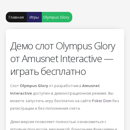
Главная
Игры
Olympus Glory
Демо слот Olympus Glory
от Amusnet Interactive —
играть бесплатно
Слот
Olympus Glory
от разработчика
Amusnet
Interactive
доступен в демонстрационном режиме. Вы
можете запустить игру бесплатно на сайте
Poker Dom
без
регистрации и без пополнения счёта.
Демо-версия позволяет полностью ознакомиться с
игровым процессом, механикой, бонусными функциями и