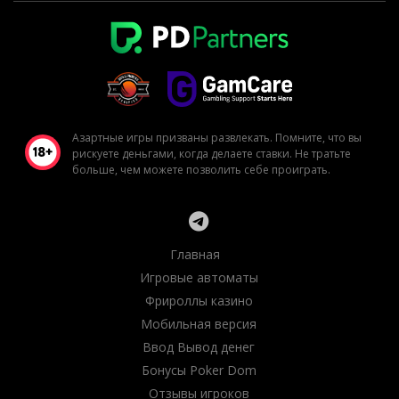
Азартные игры призваны развлекать. Помните, что вы
рискуете деньгами, когда делаете ставки. Не тратьте
больше, чем можете позволить себе проиграть.
Главная
Игровые автоматы
Фрироллы казино
Мобильная версия
Ввод Вывод денег
Бонусы Poker Dom
Отзывы игроков