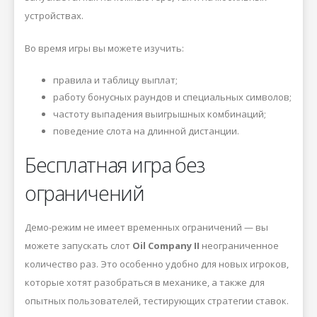
устройствах.
Во время игры вы можете изучить:
правила и таблицу выплат;
работу бонусных раундов и специальных символов;
частоту выпадения выигрышных комбинаций;
поведение слота на длинной дистанции.
Бесплатная игра без
ограничений
Демо-режим не имеет временных ограничений — вы
можете запускать слот
Oil Company II
неограниченное
количество раз. Это особенно удобно для новых игроков,
которые хотят разобраться в механике, а также для
опытных пользователей, тестирующих стратегии ставок.