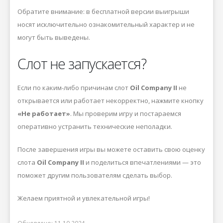
Обратите внимание: в бесплатной версии выигрыши
носят исключительно ознакомительный характер и не
могут быть выведены.
Слот не запускается?
Если по каким-либо причинам слот
Oil Company II
не
открывается или работает некорректно, нажмите кнопку
«Не работает»
. Мы проверим игру и постараемся
оперативно устранить технические неполадки.
После завершения игры вы можете оставить свою оценку
слота
Oil Company II
и поделиться впечатлениями — это
поможет другим пользователям сделать выбор.
Желаем приятной и увлекательной игры!
Обновлено:
11.10.2024