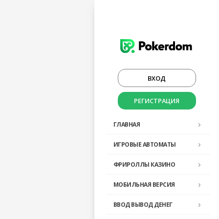
ВХОД
РЕГИСТРАЦИЯ
ГЛАВНАЯ
ИГРОВЫЕ АВТОМАТЫ
ФРИРОЛЛЫ КАЗИНО
МОБИЛЬНАЯ ВЕРСИЯ
ВВОД ВЫВОД ДЕНЕГ