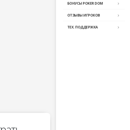
БОНУСЫ POKER DOM
ОТЗЫВЫ ИГРОКОВ
ТЕХ. ПОДДЕРЖКА
грать