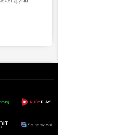
может другим