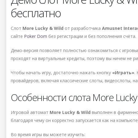
бесплатно
Слот
More Lucky & Wild
от разработчика
Amusnet Intera
сайте
Poker Dom
без регистрации и без пополнения счёта.
Демо-версия позволяет полностью ознакомиться с игровы
проходят на виртуальные кредиты, поэтому вы ничем не ри
Чтобы начать игру, достаточно нажать кнопку
«Играть»
.
провайдеров, включая классические слоты, видеослоты, нас
Особенности слота More Lucky 
Игровой автомат
More Lucky & Wild
выполнен в фирменно
благодаря чему он корректно запускается как на компьюте
Во время игры вы можете изучить: