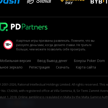
Азартные игры призваны развлекать. Помните, что вы
рискуете деньгами, когда делаете ставки. Не тратьте
больше, чем можете позволить себе проиграть.
Мобильная версия
Ввод Вывод денег
Бонусы Poker Dom
ьное зеркало
Регистрация
Скачать
Карта сайта
1-2026, Rational Intellectual Holdings Limited. All rights reserved. This 
o. C54266, with registered office at Villa Seminia, 8, Sir Temi Zammit Avenu
t 1, 2018. Online gambling is regulated in Malta by the Malta Gaming Autho