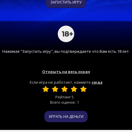
ЗАПУСТИТЬ ИГРУ
Нажимая "Запустить игру", вы подтверждаете что Вам есть 18 лет.
Открыть на весь экран
Если игра не работает, нажмите
сюда
Рейтинг
5
Всего оценок:
1
ИГРАТЬ НА ДЕНЬГИ