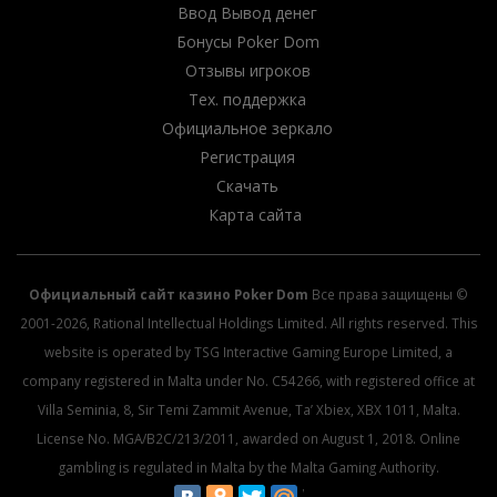
Ввод Вывод денег
Бонусы Poker Dom
Отзывы игроков
Тех. поддержка
Официальное зеркало
Регистрация
Скачать
Карта сайта
Официальный сайт казино Poker Dom
Все права защищены ©
2001-2026, Rational Intellectual Holdings Limited. All rights reserved. This
website is operated by TSG Interactive Gaming Europe Limited, a
company registered in Malta under No. C54266, with registered office at
Villa Seminia, 8, Sir Temi Zammit Avenue, Ta’ Xbiex, XBX 1011, Malta.
License No. MGA/B2C/213/2011, awarded on August 1, 2018. Online
gambling is regulated in Malta by the Malta Gaming Authority.