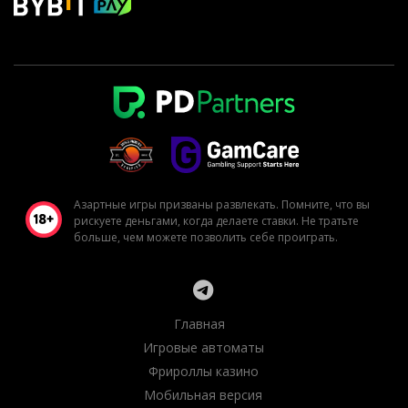
Азартные игры призваны развлекать. Помните, что вы
рискуете деньгами, когда делаете ставки. Не тратьте
больше, чем можете позволить себе проиграть.
Главная
Игровые автоматы
Фрироллы казино
Мобильная версия