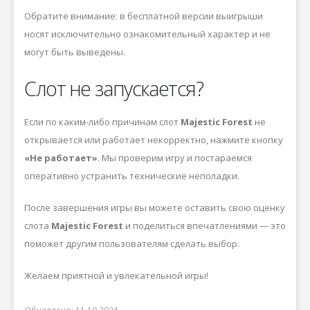
Обратите внимание: в бесплатной версии выигрыши
носят исключительно ознакомительный характер и не
могут быть выведены.
Слот не запускается?
Если по каким-либо причинам слот
Majestic Forest
не
открывается или работает некорректно, нажмите кнопку
«Не работает»
. Мы проверим игру и постараемся
оперативно устранить технические неполадки.
После завершения игры вы можете оставить свою оценку
слота
Majestic Forest
и поделиться впечатлениями — это
поможет другим пользователям сделать выбор.
Желаем приятной и увлекательной игры!
Обновлено:
11.10.2024