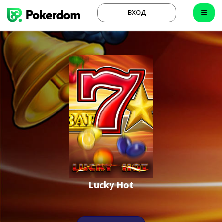
ВХОД
Lucky Hot