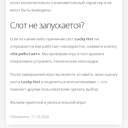
носят исключительно ознакомительный характер и не
могут быть выведены.
Слот не запускается?
Если по каким-либо причинам слот
Lucky Hot
не
открывается или работает некорректно, нажмите кнопку
«Не работает»
. Мы проверим игру и постараемся
оперативно устранить технические неполадки.
После завершения игры вы можете оставить свою оценку
слота
Lucky Hot
и поделиться впечатлениями — это
поможет другим пользователям сделать выбор.
Желаем приятной и увлекательной игры!
Обновлено:
11.10.2024