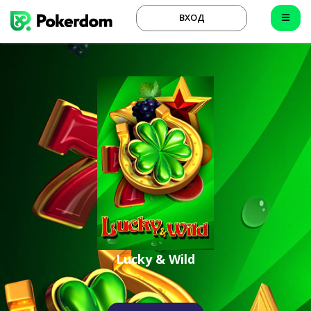
ВХОД
Lucky & Wild