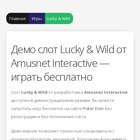
Главная
Игры
Lucky & Wild
Демо слот Lucky & Wild от
Amusnet Interactive —
играть бесплатно
Слот
Lucky & Wild
от разработчика
Amusnet Interactive
доступен в демонстрационном режиме. Вы можете
запустить игру бесплатно на сайте
Poker Dom
без
регистрации и без пополнения счёта.
Демо-версия позволяет полностью ознакомиться с
игровым процессом, механикой, бонусными функциями и