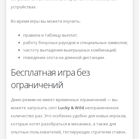
устройствах.
Во время игры вы можете изучить:
правила и таблицу выплат;
работу бонусных раундов и специальных символов;
частоту выпадения выигрышных комбинаций;
поведение слота на длинной дистанции.
Бесплатная игра без
ограничений
Демо-режим не имеет временных ограничений — вы
можете запускать слот
Lucky & Wild
неограниченное
количество раз. Это особенно удобно для новых игроков,
которые хотят разобраться в механике, а также для
опытных пользователей, тестирующих стратегии ставок.