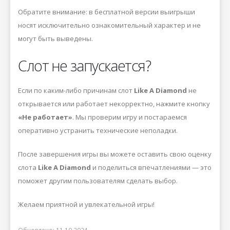
Обратите внимание: в бесплатной версии выигрыши
носят исключительно ознакомительный характер и не
могут быть выведены.
Слот не запускается?
Если по каким-либо причинам слот
Like A Diamond
не
открывается или работает некорректно, нажмите кнопку
«Не работает»
. Мы проверим игру и постараемся
оперативно устранить технические неполадки.
После завершения игры вы можете оставить свою оценку
слота
Like A Diamond
и поделиться впечатлениями — это
поможет другим пользователям сделать выбор.
Желаем приятной и увлекательной игры!
Обновлено:
11.10.2024