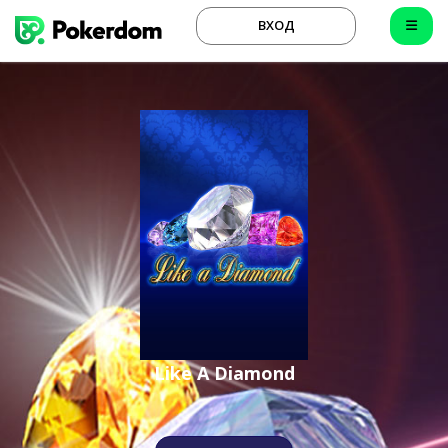
ВХОД
Like A Diamond