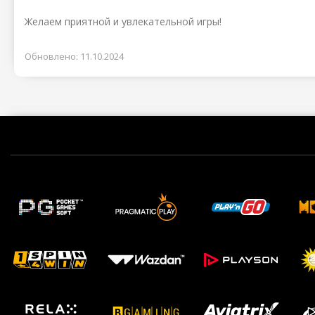
Желаем приятной и увлекательной игры!
Обновлено:
11.10.2024