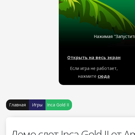
Нажимая "Запустить
Открыть на весь экран
Если игра не работает,
нажмите
сюда
Главная
Игры
Inca Gold II
Демо слот Inca Gold II от 