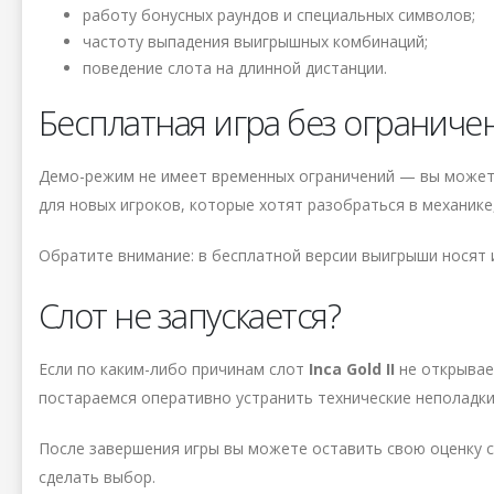
работу бонусных раундов и специальных символов;
частоту выпадения выигрышных комбинаций;
поведение слота на длинной дистанции.
Бесплатная игра без ограниче
Демо-режим не имеет временных ограничений — вы может
для новых игроков, которые хотят разобраться в механике
Обратите внимание: в бесплатной версии выигрыши носят 
Слот не запускается?
Если по каким-либо причинам слот
Inca Gold II
не открывае
постараемся оперативно устранить технические неполадки
После завершения игры вы можете оставить свою оценку 
сделать выбор.