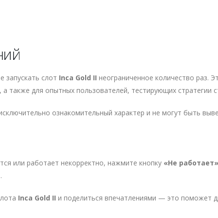
ний
е запускать слот
Inca Gold II
неограниченное количество раз. Э
, а также для опытных пользователей, тестирующих стратегии с
исключительно ознакомительный характер и не могут быть выв
тся или работает некорректно, нажмите кнопку
«Не работает
.
слота
Inca Gold II
и поделиться впечатлениями — это поможет д