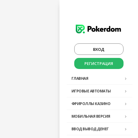
ВХОД
РЕГИСТРАЦИЯ
ГЛАВНАЯ
ИГРОВЫЕ АВТОМАТЫ
ФРИРОЛЛЫ КАЗИНО
МОБИЛЬНАЯ ВЕРСИЯ
ВВОД ВЫВОД ДЕНЕГ