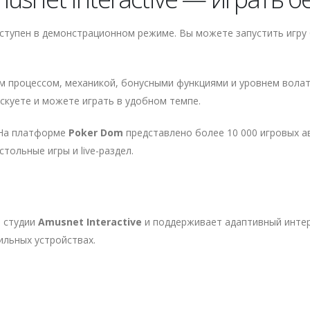
ступен в демонстрационном режиме. Вы можете запустить игру 
м процессом, механикой, бонусными функциями и уровнем волат
скуете и можете играть в удобном темпе.
 На платформе
Poker Dom
представлено более 10 000 игровых 
тольные игры и live-раздел.
 студии
Amusnet Interactive
и поддерживает адаптивный интер
ильных устройствах.