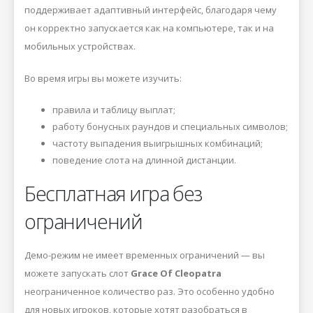
поддерживает адаптивный интерфейс, благодаря чему
он корректно запускается как на компьютере, так и на
мобильных устройствах.
Во время игры вы можете изучить:
правила и таблицу выплат;
работу бонусных раундов и специальных символов;
частоту выпадения выигрышных комбинаций;
поведение слота на длинной дистанции.
Бесплатная игра без
ограничений
Демо-режим не имеет временных ограничений — вы
можете запускать слот
Grace Of Cleopatra
неограниченное количество раз. Это особенно удобно
для новых игроков, которые хотят разобраться в