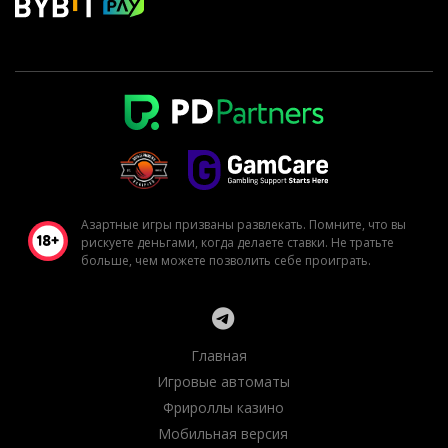
Азартные игры призваны развлекать. Помните, что вы
рискуете деньгами, когда делаете ставки. Не тратьте
больше, чем можете позволить себе проиграть.
Главная
Игровые автоматы
Фрироллы казино
Мобильная версия