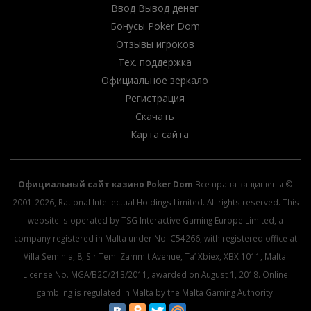
Ввод Вывод денег
Бонусы Poker Dom
Отзывы игроков
Тех. поддержка
Официальное зеркало
Регистрация
Скачать
Карта сайта
Официальный сайт казино Poker Dom
Все права защищены ©
2001-2026, Rational Intellectual Holdings Limited. All rights reserved. This
website is operated by TSG Interactive Gaming Europe Limited, a
company registered in Malta under No. C54266, with registered office at
Villa Seminia, 8, Sir Temi Zammit Avenue, Ta’ Xbiex, XBX 1011, Malta.
License No. MGA/B2C/213/2011, awarded on August 1, 2018. Online
gambling is regulated in Malta by the Malta Gaming Authority.