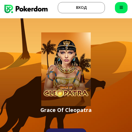
ВХОД
Grace Of Cleopatra