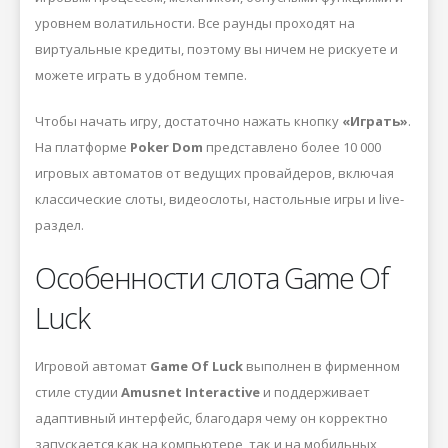
уровнем волатильности. Все раунды проходят на
виртуальные кредиты, поэтому вы ничем не рискуете и
можете играть в удобном темпе.
Чтобы начать игру, достаточно нажать кнопку
«Играть»
.
На платформе
Poker Dom
представлено более 10 000
игровых автоматов от ведущих провайдеров, включая
классические слоты, видеослоты, настольные игры и live-
раздел.
Особенности слота Game Of
Luck
Игровой автомат
Game Of Luck
выполнен в фирменном
стиле студии
Amusnet Interactive
и поддерживает
адаптивный интерфейс, благодаря чему он корректно
запускается как на компьютере, так и на мобильных