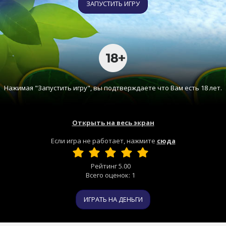
ЗАПУСТИТЬ ИГРУ
Нажимая "Запустить игру", вы подтверждаете что Вам есть 18 лет.
Открыть на весь экран
Если игра не работает, нажмите
сюда
Рейтинг
5.00
Всего оценок:
1
ИГРАТЬ НА ДЕНЬГИ