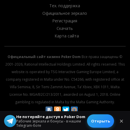
Тех. поддержка
Официальное зеркало
Регистрация
Скачать
Карта сайта
Официальный сайт казино Poker Dom
Все права защищены ©
2001-2026, Rational Intellectual Holdings Limited. All rights reserved. This
website is operated by TSG Interactive Gaming Europe Limited, a
company registered in Malta under No. C54266, with registered office at
Villa Seminia, 8, Sir Temi Zammit Avenue, Ta’ Xbiex, XBX 1011, Malta.
License No. MGA/B2C/213/2011, awarded on August 1, 2018. Online
gambling is regulated in Malta by the Malta Gaming Authority.
Не потеряйте доступ к Poker Dom
© 2026 All rights reserved.
✕
Открыть
Рабочие зеркала и бонусы - в нашем
Telegram-боте