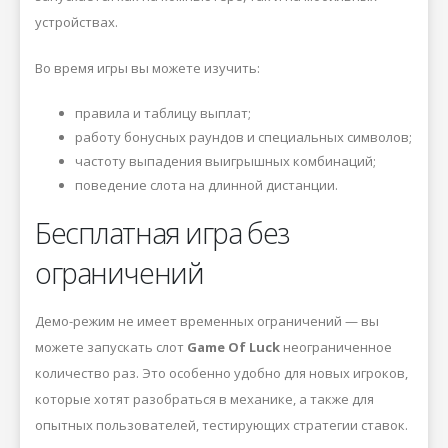
устройствах.
Во время игры вы можете изучить:
правила и таблицу выплат;
работу бонусных раундов и специальных символов;
частоту выпадения выигрышных комбинаций;
поведение слота на длинной дистанции.
Бесплатная игра без
ограничений
Демо-режим не имеет временных ограничений — вы
можете запускать слот
Game Of Luck
неограниченное
количество раз. Это особенно удобно для новых игроков,
которые хотят разобраться в механике, а также для
опытных пользователей, тестирующих стратегии ставок.