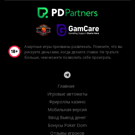
Азартные игры призваны развлекать. Помните, что вы
рискуете деньгами, когда делаете ставки. Не тратьте
больше, чем можете позволить себе проиграть.
Главная
Игровые автоматы
Фрироллы казино
Мобильная версия
Ввод Вывод денег
Бонусы Poker Dom
Отзывы игроков