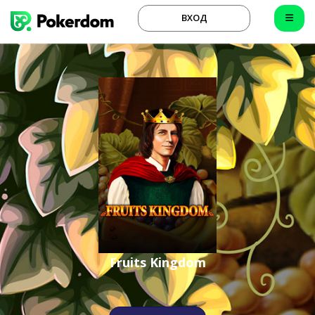
ВХОД
Fruits Kingdom