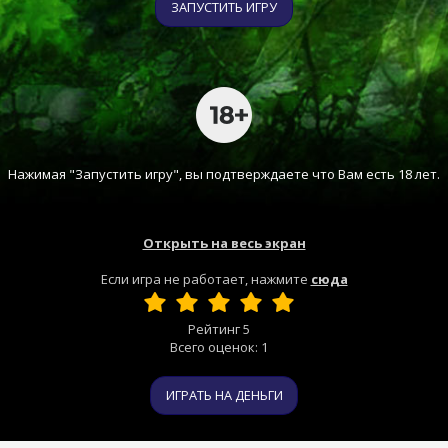
ЗАПУСТИТЬ ИГРУ
Нажимая "Запустить игру", вы подтверждаете что Вам есть 18 лет.
Открыть на весь экран
Если игра не работает, нажмите
сюда
Рейтинг
5
Всего оценок:
1
ИГРАТЬ НА ДЕНЬГИ