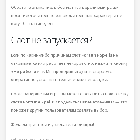
Обратите внимание: в бесплатной версии выигрыши
носят исключительно ознакомительный характер и не
могут быть выведены.
Слот не запускается?
Если по каким-либо причинам слот
Fortune Spells
не
открывается или работает некорректно, нажмите кнопку
«Не работает»
. Мы проверим игру и постараемся
оперативно устранить технические неполадки.
После завершения игры вы можете оставить свою оценку
слота
Fortune Spells
и поделиться впечатлениями — это
поможет другим пользователям сделать выбор.
Желаем приятной и увлекательной игры!
Обновлено:
11.10.2024