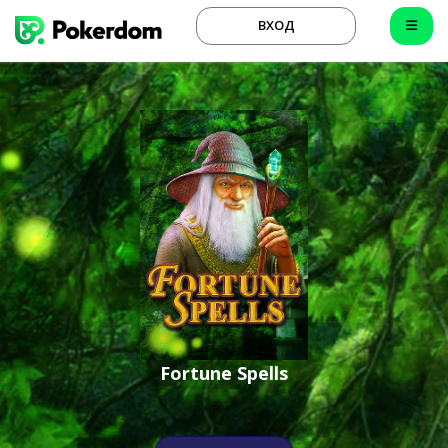
ВХОД
Fortune Spells