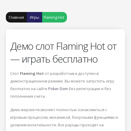
Главная
Игры
Flaming Hot
Демо слот Flaming Hot от
— играть бесплатно
Слот
Flaming Hot
от разработчика
доступен в
демонстрационном режиме. Вы можете запустить игру
бесплатно на сайте
Poker Dom
без регистрации и без
пополнения счёта.
Демо-версия позволяет полностью ознакомиться с
игровым процессом, механикой, бонусными функциями и
уровнем волатильности. Все раунды проходят на