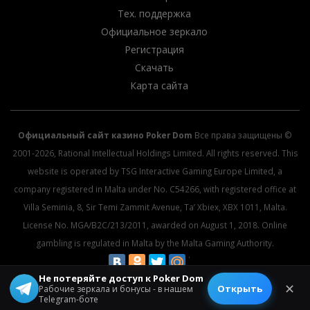
Тех. поддержка
Официальное зеркало
Регистрация
Скачать
Карта сайта
Официальный сайт казино Poker Dom
Все права защищены ©
2001-2026, Rational Intellectual Holdings Limited. All rights reserved. This
website is operated by TSG Interactive Gaming Europe Limited, a
company registered in Malta under No. C54266, with registered office at
Villa Seminia, 8, Sir Temi Zammit Avenue, Ta’ Xbiex, XBX 1011, Malta.
License No. MGA/B2C/213/2011, awarded on August 1, 2018. Online
gambling is regulated in Malta by the Malta Gaming Authority.
Не потеряйте доступ к Poker Dom
© 2026 All rights reserved.
✕
Открыть
Рабочие зеркала и бонусы - в нашем
Telegram-боте