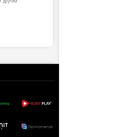
т другим