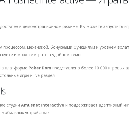
доступен в демонстрационном режиме. Вы можете запустить игр
м процессом, механикой, бонусными функциями и уровнем волат
скуете и можете играть в удобном темпе.
 На платформе
Poker Dom
представлено более 10 000 игровых 
тольные игры и live-раздел.
ls
иле студии
Amusnet Interactive
и поддерживает адаптивный ин
а мобильных устройствах.