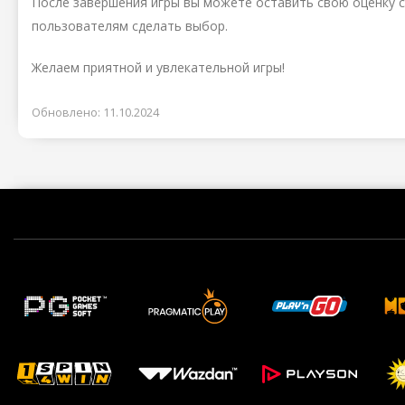
После завершения игры вы можете оставить свою оценку 
пользователям сделать выбор.
Желаем приятной и увлекательной игры!
Обновлено:
11.10.2024