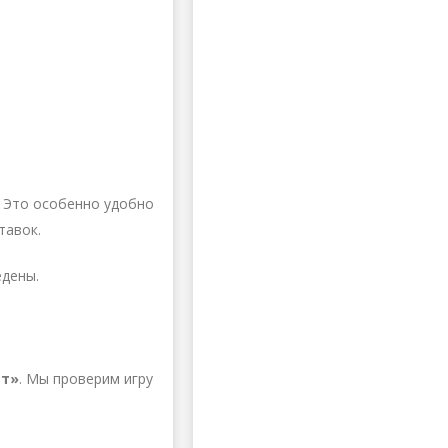
 Это особенно удобно
тавок.
едены.
ет»
. Мы проверим игру