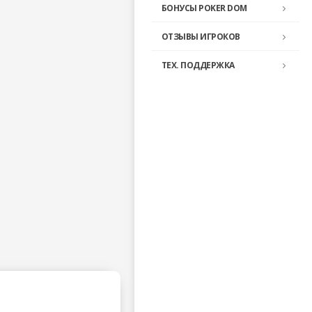
БОНУСЫ POKER DOM
ОТЗЫВЫ ИГРОКОВ
ТЕХ. ПОДДЕРЖКА