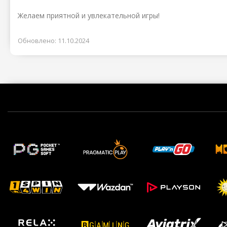
Желаем приятной и увлекательной игры!
Обновлено:
11.10.2024