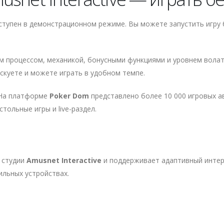
тупен в демонстрационном режиме. Вы можете запустить игру 
м процессом, механикой, бонусными функциями и уровнем волат
скуете и можете играть в удобном темпе.
 На платформе
Poker Dom
представлено более 10 000 игровых 
тольные игры и live-раздел.
 студии
Amusnet Interactive
и поддерживает адаптивный интер
ильных устройствах.