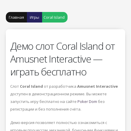
Главная
Игры
Coral Island
Демо слот Coral Island от
Amusnet Interactive —
играть бесплатно
Слот
Coral Island
от разработчика
Amusnet Interactive
доступен в демонстрационном режиме. Вы можете
запустить игру бесплатно на сайте
Poker Dom
без
регистрации и без пополнения счёта.
Демо-версия позволяет полностью ознакомиться с
игровым процессом, механикой, бонусными функциями и