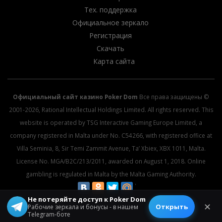
Тех. поддержка
Официальное зеркало
Регистрация
Скачать
Карта сайта
Официальный сайт казино Poker Dom
Все права защищены ©
2001-2026, Rational Intellectual Holdings Limited. All rights reserved. This
website is operated by TSG Interactive Gaming Europe Limited, a
company registered in Malta under No. C54266, with registered office at
Villa Seminia, 8, Sir Temi Zammit Avenue, Ta’ Xbiex, XBX 1011, Malta.
License No. MGA/B2C/213/2011, awarded on August 1, 2018. Online
gambling is regulated in Malta by the Malta Gaming Authority.
Не потеряйте доступ к Poker Dom
© 2026 All rights reserved.
✕
Открыть
Рабочие зеркала и бонусы - в нашем
Telegram-боте