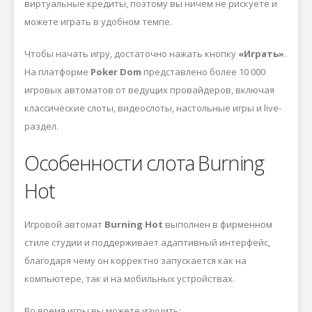
виртуальные кредиты, поэтому вы ничем не рискуете и
можете играть в удобном темпе.
Чтобы начать игру, достаточно нажать кнопку
«Играть»
.
На платформе
Poker Dom
представлено более 10 000
игровых автоматов от ведущих провайдеров, включая
классические слоты, видеослоты, настольные игры и live-
раздел.
Особенности слота Burning
Hot
Игровой автомат
Burning Hot
выполнен в фирменном
стиле студии
и поддерживает адаптивный интерфейс,
благодаря чему он корректно запускается как на
компьютере, так и на мобильных устройствах.
Во время игры вы можете изучить: