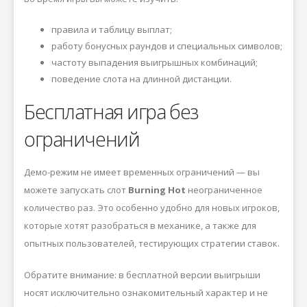
правила и таблицу выплат;
работу бонусных раундов и специальных символов;
частоту выпадения выигрышных комбинаций;
поведение слота на длинной дистанции.
Бесплатная игра без
ограничений
Демо-режим не имеет временных ограничений — вы
можете запускать слот
Burning Hot
неограниченное
количество раз. Это особенно удобно для новых игроков,
которые хотят разобраться в механике, а также для
опытных пользователей, тестирующих стратегии ставок.
Обратите внимание: в бесплатной версии выигрыши
носят исключительно ознакомительный характер и не