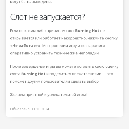
могут быть выведены.
Слот не запускается?
Если по каким-либо причинам слот
Burning Hot
не
открывается или работает некорректно, нажмите кнопку
«Не работает»
. Мы проверим игру и постараемся
оперативно устранить технические неполадки.
После завершения игры вы можете оставить свою оценку
слота
Burning Hot
и поделиться впечатлениями — это
поможет другим пользователям сделать выбор.
Желаем приятной и увлекательной игры!
Обновлено:
11.10.2024