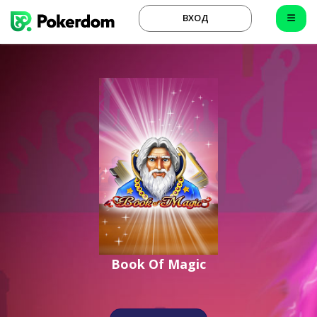
ВХОД
Book Of Magic