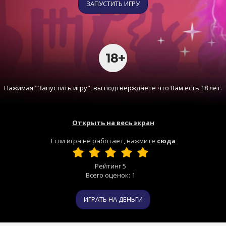
ЗАПУСТИТЬ ИГРУ
Нажимая "Запустить игру", вы подтверждаете что Вам есть 18 лет.
Открыть на весь экран
Если игра не работает, нажмите
сюда
Рейтинг
5
Всего оценок:
1
ИГРАТЬ НА ДЕНЬГИ