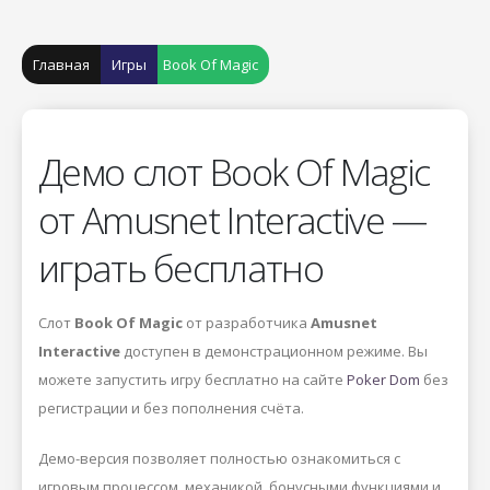
Главная
Игры
Book Of Magic
Демо слот Book Of Magic
от Amusnet Interactive —
играть бесплатно
Слот
Book Of Magic
от разработчика
Amusnet
Interactive
доступен в демонстрационном режиме. Вы
можете запустить игру бесплатно на сайте
Poker Dom
без
регистрации и без пополнения счёта.
Демо-версия позволяет полностью ознакомиться с
игровым процессом, механикой, бонусными функциями и