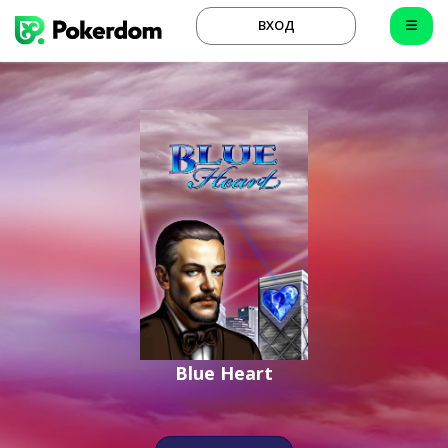
ВХОД
Blue Heart