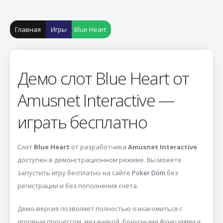
Главная
Игры
Blue Heart
Демо слот Blue Heart от
Amusnet Interactive —
играть бесплатно
Слот
Blue Heart
от разработчика
Amusnet Interactive
доступен в демонстрационном режиме. Вы можете
запустить игру бесплатно на сайте
Poker Dom
без
регистрации и без пополнения счёта.
Демо-версия позволяет полностью ознакомиться с
игровым процессом, механикой, бонусными функциями и