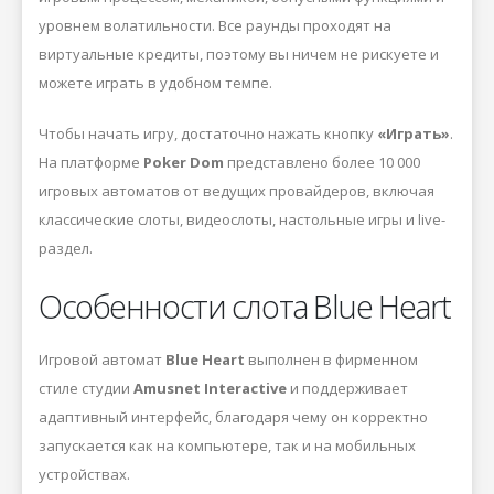
уровнем волатильности. Все раунды проходят на
виртуальные кредиты, поэтому вы ничем не рискуете и
можете играть в удобном темпе.
Чтобы начать игру, достаточно нажать кнопку
«Играть»
.
На платформе
Poker Dom
представлено более 10 000
игровых автоматов от ведущих провайдеров, включая
классические слоты, видеослоты, настольные игры и live-
раздел.
Особенности слота Blue Heart
Игровой автомат
Blue Heart
выполнен в фирменном
стиле студии
Amusnet Interactive
и поддерживает
адаптивный интерфейс, благодаря чему он корректно
запускается как на компьютере, так и на мобильных
устройствах.