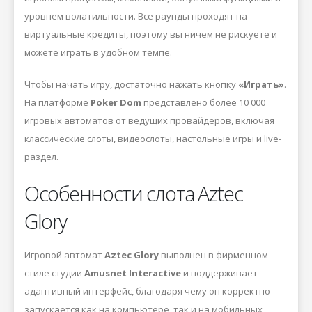
уровнем волатильности. Все раунды проходят на
виртуальные кредиты, поэтому вы ничем не рискуете и
можете играть в удобном темпе.
Чтобы начать игру, достаточно нажать кнопку
«Играть»
.
На платформе
Poker Dom
представлено более 10 000
игровых автоматов от ведущих провайдеров, включая
классические слоты, видеослоты, настольные игры и live-
раздел.
Особенности слота Aztec
Glory
Игровой автомат
Aztec Glory
выполнен в фирменном
стиле студии
Amusnet Interactive
и поддерживает
адаптивный интерфейс, благодаря чему он корректно
запускается как на компьютере, так и на мобильных