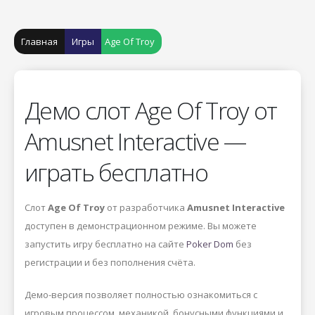
Главная
Игры
Age Of Troy
Демо слот Age Of Troy от
Amusnet Interactive —
играть бесплатно
Слот
Age Of Troy
от разработчика
Amusnet Interactive
доступен в демонстрационном режиме. Вы можете
запустить игру бесплатно на сайте
Poker Dom
без
регистрации и без пополнения счёта.
Демо-версия позволяет полностью ознакомиться с
игровым процессом, механикой, бонусными функциями и