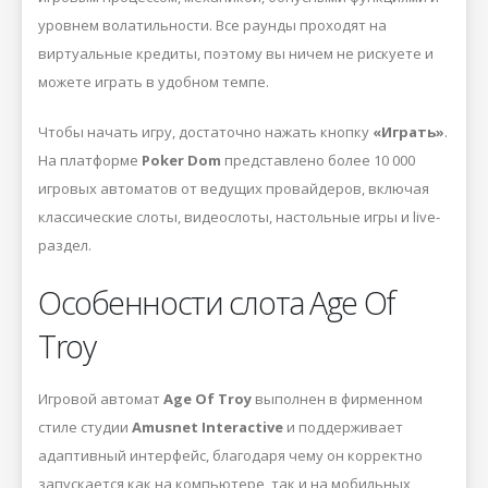
уровнем волатильности. Все раунды проходят на
виртуальные кредиты, поэтому вы ничем не рискуете и
можете играть в удобном темпе.
Чтобы начать игру, достаточно нажать кнопку
«Играть»
.
На платформе
Poker Dom
представлено более 10 000
игровых автоматов от ведущих провайдеров, включая
классические слоты, видеослоты, настольные игры и live-
раздел.
Особенности слота Age Of
Troy
Игровой автомат
Age Of Troy
выполнен в фирменном
стиле студии
Amusnet Interactive
и поддерживает
адаптивный интерфейс, благодаря чему он корректно
запускается как на компьютере, так и на мобильных