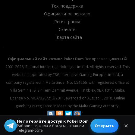
Тех. поддержка
Официальное зеркало
Регистрация
Скачать
Карта сайта
Официальный сайт казино Poker Dom
Все права защищены ©
2001-2026, Rational Intellectual Holdings Limited. All rights reserved. This
website is operated by TSG Interactive Gaming Europe Limited, a
company registered in Malta under No. C54266, with registered office at
Villa Seminia, 8, Sir Temi Zammit Avenue, Ta’ Xbiex, XBX 1011, Malta.
License No. MGA/B2C/213/2011, awarded on August 1, 2018. Online
gambling is regulated in Malta by the Malta Gaming Authority.
Не потеряйте доступ к Poker Dom
© 2026 All rights reserved.
✕
Открыть
Рабочие зеркала и бонусы - в нашем
Telegram-боте