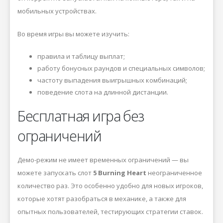
мобильных устройствах.
Во время игры вы можете изучить:
правила и таблицу выплат;
работу бонусных раундов и специальных символов;
частоту выпадения выигрышных комбинаций;
поведение слота на длинной дистанции.
Бесплатная игра без
ограничений
Демо-режим не имеет временных ограничений — вы
можете запускать слот
5 Burning Heart
неограниченное
количество раз. Это особенно удобно для новых игроков,
которые хотят разобраться в механике, а также для
опытных пользователей, тестирующих стратегии ставок.