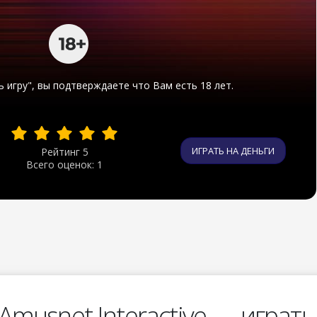
 игру", вы подтверждаете что Вам есть 18 лет.
ИГРАТЬ НА ДЕНЬГИ
Рейтинг
5
Всего оценок:
1
Amusnet Interactive — играть