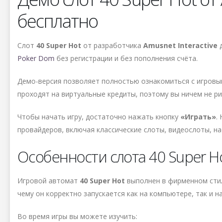
бесплатно
Слот
40 Super Hot
от разработчика
Amusnet Interactive
д
Poker Dom
без регистрации и без пополнения счёта.
Демо-версия позволяет полностью ознакомиться с игровы
проходят на виртуальные кредиты, поэтому вы ничем не ри
Чтобы начать игру, достаточно нажать кнопку
«Играть»
.
провайдеров, включая классические слоты, видеослоты, нас
Особенности слота 40 Super H
Игровой автомат
40 Super Hot
выполнен в фирменном сти
чему он корректно запускается как на компьютере, так и н
Во время игры вы можете изучить: