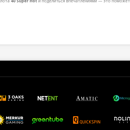
слота
40 Super Hot
и поделиться впечатлениями — это поможет