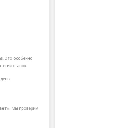
з. Это особенно
тегии ставок.
едены.
ает»
. Мы проверим