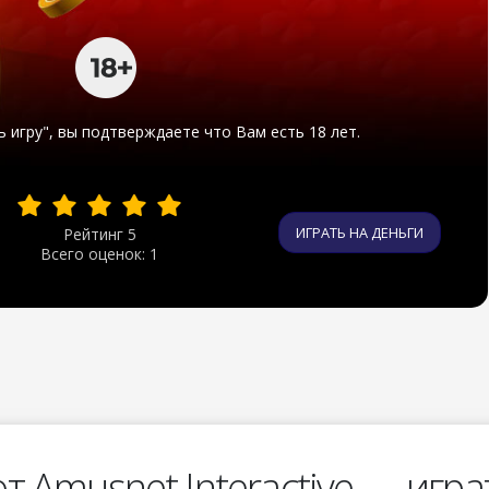
 игру", вы подтверждаете что Вам есть 18 лет.
ИГРАТЬ НА ДЕНЬГИ
Рейтинг
5
Всего оценок:
1
т Amusnet Interactive — игра