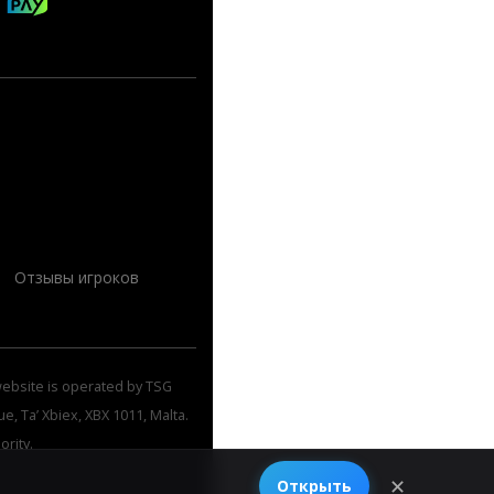
Отзывы игроков
website is operated by TSG
e, Ta’ Xbiex, XBX 1011, Malta.
rity.
✕
Открыть