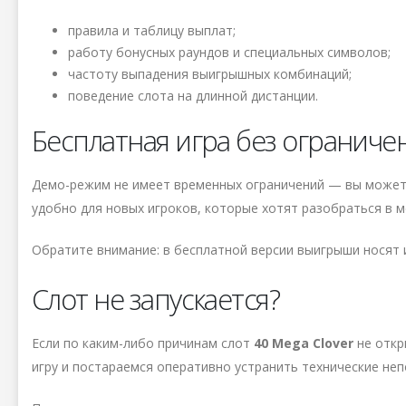
правила и таблицу выплат;
работу бонусных раундов и специальных символов;
частоту выпадения выигрышных комбинаций;
поведение слота на длинной дистанции.
Бесплатная игра без ограниче
Демо-режим не имеет временных ограничений — вы может
удобно для новых игроков, которые хотят разобраться в м
Обратите внимание: в бесплатной версии выигрыши носят 
Слот не запускается?
Если по каким-либо причинам слот
40 Mega Clover
не откр
игру и постараемся оперативно устранить технические неп