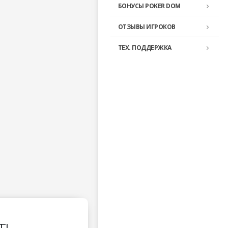
БОНУСЫ POKER DOM
ОТЗЫВЫ ИГРОКОВ
ТЕХ. ПОДДЕРЖКА
ть