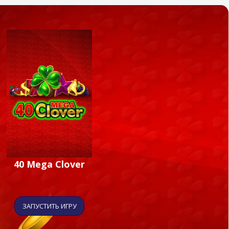
40 Mega Clover
ЗАПУСТИТЬ ИГРУ