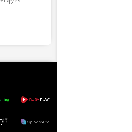
ет другим