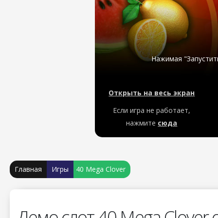
Нажимая "Запустить
Открыть на весь экран
Если игра не работает,
нажмите
сюда
Главная
Игры
40 Mega Clover
Демо слот 40 Mega Clover о