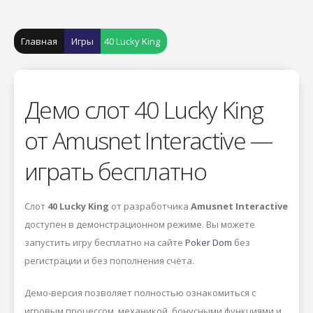
Главная
Игры
40 Lucky King
Демо слот 40 Lucky King
от Amusnet Interactive —
играть бесплатно
Слот
40 Lucky King
от разработчика
Amusnet Interactive
доступен в демонстрационном режиме. Вы можете
запустить игру бесплатно на сайте
Poker Dom
без
регистрации и без пополнения счёта.
Демо-версия позволяет полностью ознакомиться с
игровым процессом, механикой, бонусными функциями и