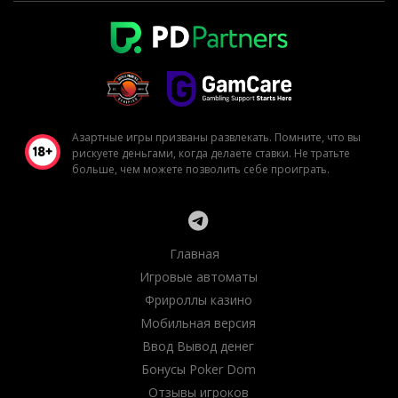
Азартные игры призваны развлекать. Помните, что вы
рискуете деньгами, когда делаете ставки. Не тратьте
больше, чем можете позволить себе проиграть.
Главная
Игровые автоматы
Фрироллы казино
Мобильная версия
Ввод Вывод денег
Бонусы Poker Dom
Отзывы игроков