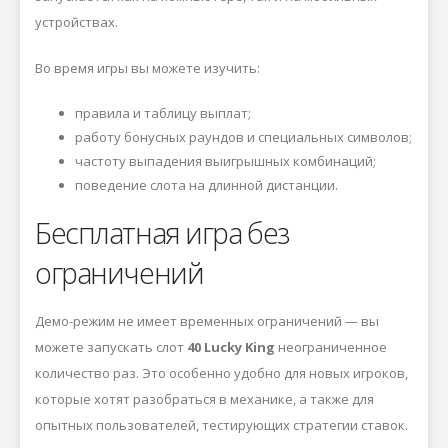
устройствах.
Во время игры вы можете изучить:
правила и таблицу выплат;
работу бонусных раундов и специальных символов;
частоту выпадения выигрышных комбинаций;
поведение слота на длинной дистанции.
Бесплатная игра без
ограничений
Демо-режим не имеет временных ограничений — вы
можете запускать слот
40 Lucky King
неограниченное
количество раз. Это особенно удобно для новых игроков,
которые хотят разобраться в механике, а также для
опытных пользователей, тестирующих стратегии ставок.