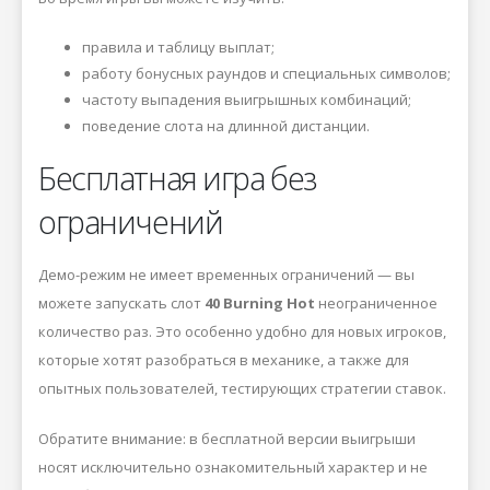
правила и таблицу выплат;
работу бонусных раундов и специальных символов;
частоту выпадения выигрышных комбинаций;
поведение слота на длинной дистанции.
Бесплатная игра без
ограничений
Демо-режим не имеет временных ограничений — вы
можете запускать слот
40 Burning Hot
неограниченное
количество раз. Это особенно удобно для новых игроков,
которые хотят разобраться в механике, а также для
опытных пользователей, тестирующих стратегии ставок.
Обратите внимание: в бесплатной версии выигрыши
носят исключительно ознакомительный характер и не