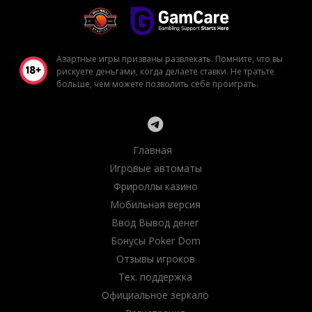
Азартные игры призваны развлекать. Помните, что вы
рискуете деньгами, когда делаете ставки. Не тратьте
больше, чем можете позволить себе проиграть.
Главная
Игровые автоматы
Фрироллы казино
Мобильная версия
Ввод Вывод денег
Бонусы Poker Dom
Отзывы игроков
Тех. поддержка
Официальное зеркало