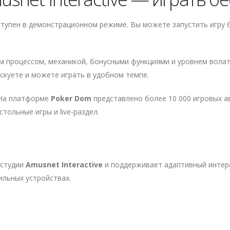
тупен в демонстрационном режиме. Вы можете запустить игру б
м процессом, механикой, бонусными функциями и уровнем волат
скуете и можете играть в удобном темпе.
 На платформе
Poker Dom
представлено более 10 000 игровых 
тольные игры и live-раздел.
 студии
Amusnet Interactive
и поддерживает адаптивный интер
ильных устройствах.