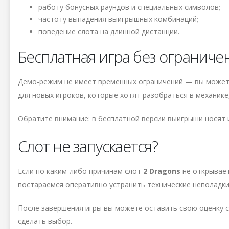
работу бонусных раундов и специальных символов;
частоту выпадения выигрышных комбинаций;
поведение слота на длинной дистанции.
Бесплатная игра без ограниче
Демо-режим не имеет временных ограничений — вы может
для новых игроков, которые хотят разобраться в механике
Обратите внимание: в бесплатной версии выигрыши носят 
Слот не запускается?
Если по каким-либо причинам слот
2 Dragons
не открывает
постараемся оперативно устранить технические неполадки
После завершения игры вы можете оставить свою оценку 
сделать выбор.