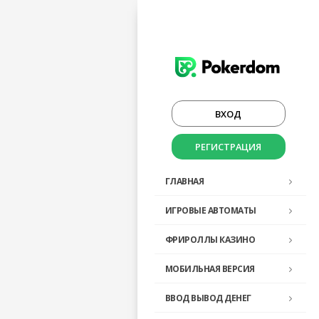
ВХОД
РЕГИСТРАЦИЯ
ГЛАВНАЯ
ИГРОВЫЕ АВТОМАТЫ
ФРИРОЛЛЫ КАЗИНО
МОБИЛЬНАЯ ВЕРСИЯ
ВВОД ВЫВОД ДЕНЕГ