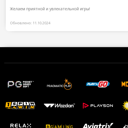
Желаем приятной и увлекательной игры!
Обновлено:
11.10.2024