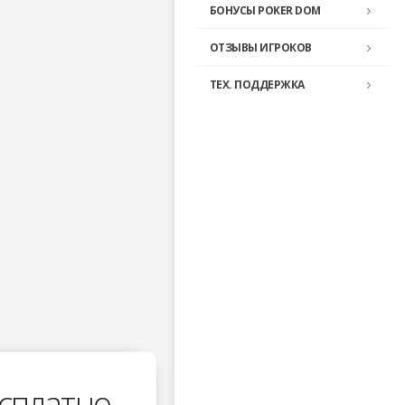
БОНУСЫ POKER DOM
ОТЗЫВЫ ИГРОКОВ
ТЕХ. ПОДДЕРЖКА
есплатно