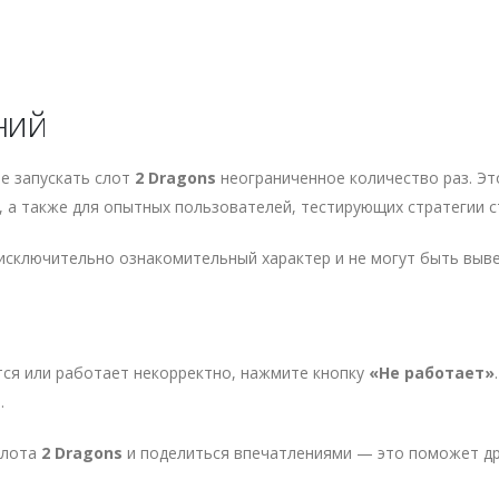
ний
е запускать слот
2 Dragons
неограниченное количество раз. Э
, а также для опытных пользователей, тестирующих стратегии с
исключительно ознакомительный характер и не могут быть выв
ся или работает некорректно, нажмите кнопку
«Не работает»
.
слота
2 Dragons
и поделиться впечатлениями — это поможет д