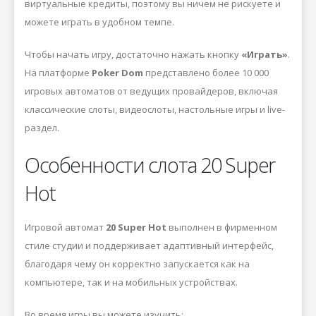
виртуальные кредиты, поэтому вы ничем не рискуете и
можете играть в удобном темпе.
Чтобы начать игру, достаточно нажать кнопку
«Играть»
.
На платформе
Poker Dom
представлено более 10 000
игровых автоматов от ведущих провайдеров, включая
классические слоты, видеослоты, настольные игры и live-
раздел.
Особенности слота 20 Super
Hot
Игровой автомат
20 Super Hot
выполнен в фирменном
стиле студии
и поддерживает адаптивный интерфейс,
благодаря чему он корректно запускается как на
компьютере, так и на мобильных устройствах.
Во время игры вы можете изучить: