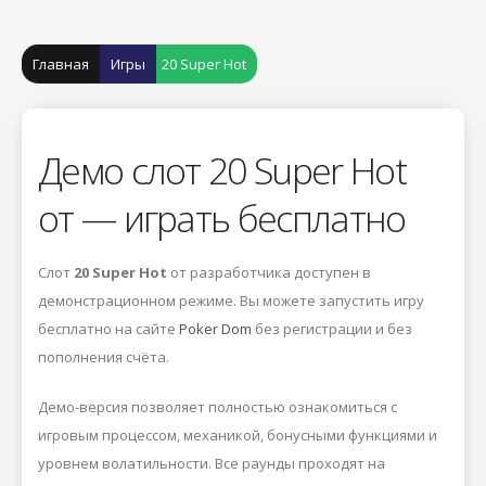
Главная
Игры
20 Super Hot
Демо слот 20 Super Hot
от — играть бесплатно
Слот
20 Super Hot
от разработчика
доступен в
демонстрационном режиме. Вы можете запустить игру
бесплатно на сайте
Poker Dom
без регистрации и без
пополнения счёта.
Демо-версия позволяет полностью ознакомиться с
игровым процессом, механикой, бонусными функциями и
уровнем волатильности. Все раунды проходят на