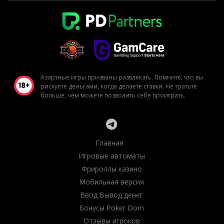
Азартные игры призваны развлекать. Помните, что вы
рискуете деньгами, когда делаете ставки. Не тратьте
больше, чем можете позволить себе проиграть.
Главная
Игровые автоматы
Фрироллы казино
Мобильная версия
Ввод Вывод денег
Бонусы Poker Dom
Отзывы игроков