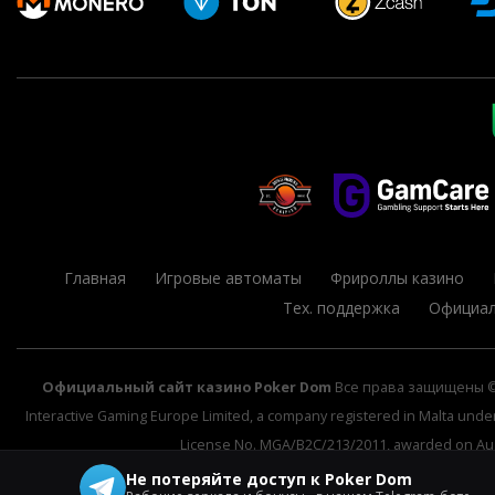
Главная
Игровые автоматы
Фрироллы казино
Тех. поддержка
Официал
Официальный сайт казино Poker Dom
Все права защищены © 200
Interactive Gaming Europe Limited, a company registered in Malta under N
License No. MGA/B2C/213/2011, awarded on Augus
Не потеряйте доступ к Poker Dom