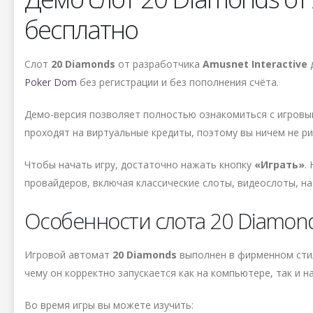
бесплатно
Слот
20 Diamonds
от разработчика
Amusnet Interactive
д
Poker Dom
без регистрации и без пополнения счёта.
Демо-версия позволяет полностью ознакомиться с игровы
проходят на виртуальные кредиты, поэтому вы ничем не ри
Чтобы начать игру, достаточно нажать кнопку
«Играть»
.
провайдеров, включая классические слоты, видеослоты, нас
Особенности слота 20 Diamon
Игровой автомат
20 Diamonds
выполнен в фирменном сти
чему он корректно запускается как на компьютере, так и н
Во время игры вы можете изучить: