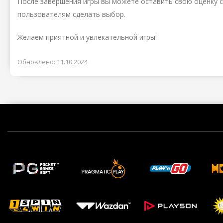
После завершения игры вы можете оставить свою оценку 
пользователям сделать выбор.
Желаем приятной и увлекательной игры!
Обновлено:
11.10.2024