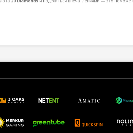
слота
20 Diamonds
и поделиться впечатлениями — это поможет