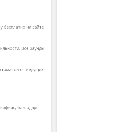
у бесплатно на сайте
ильности. Все раунды
автоматов от ведущих
ерфейс, благодаря