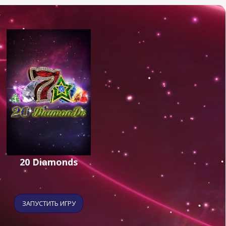
20 Diamonds
ЗАПУСТИТЬ ИГРУ