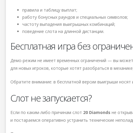
правила и таблицу выплат;
работу бонусных раундов и специальных символов;
частоту выпадения выигрышных комбинаций;
поведение слота на длинной дистанции.
Бесплатная игра без ограниче
Демо-режим не имеет временных ограничений — вы может
для новых игроков, которые хотят разобраться в механике
Обратите внимание: в бесплатной версии выигрыши носят 
Слот не запускается?
Если по каким-либо причинам слот
20 Diamonds
не открыв
и постараемся оперативно устранить технические неполад