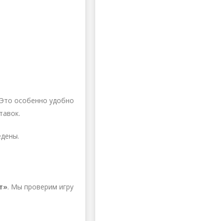
 Это особенно удобно
тавок.
едены.
т»
. Мы проверим игру