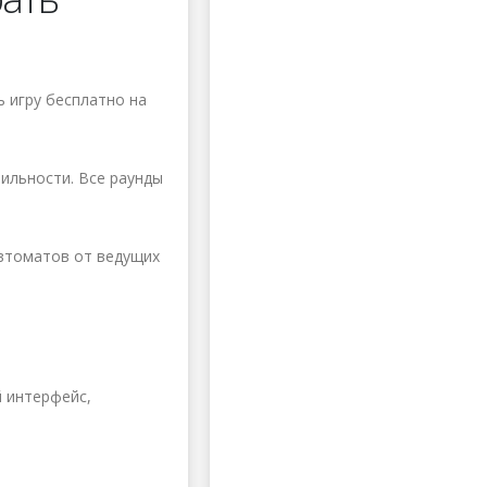
 игру бесплатно на
ильности. Все раунды
автоматов от ведущих
 интерфейс,