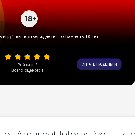
 игру", вы подтверждаете что Вам есть 18 лет.
ИГРАТЬ НА ДЕНЬГИ
Рейтинг
5
Всего оценок:
1
 от Amusnet Interactive — иг