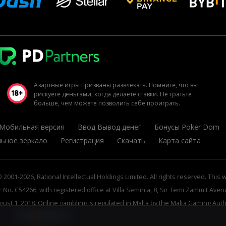
Азартные игры призваны развлекать. Помните, что вы
рискуете деньгами, когда делаете ставки. Не тратьте
больше, чем можете позволить себе проиграть.
Мобильная версия
Ввод Вывод денег
Бонусы Poker Dom
ьное зеркало
Регистрация
Скачать
Карта сайта
1-2026, Rational Intellectual Holdings Limited. All rights reserved. This 
o. C54266, with registered office at Villa Seminia, 8, Sir Temi Zammit Avenu
t 1, 2018. Online gambling is regulated in Malta by the Malta Gaming Autho