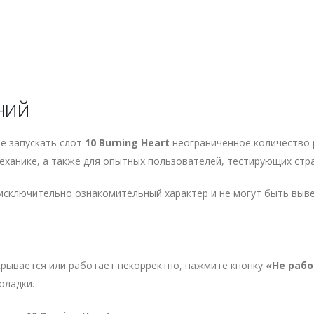
ний
е запускать слот
10 Burning Heart
неограниченное количество 
еханике, а также для опытных пользователей, тестирующих стра
исключительно ознакомительный характер и не могут быть выв
рывается или работает некорректно, нажмите кнопку
«Не раб
оладки.