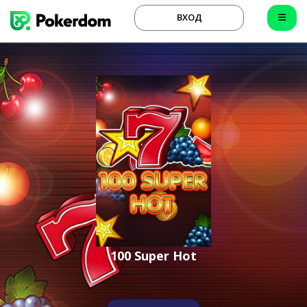
ВХОД
100 Super Hot