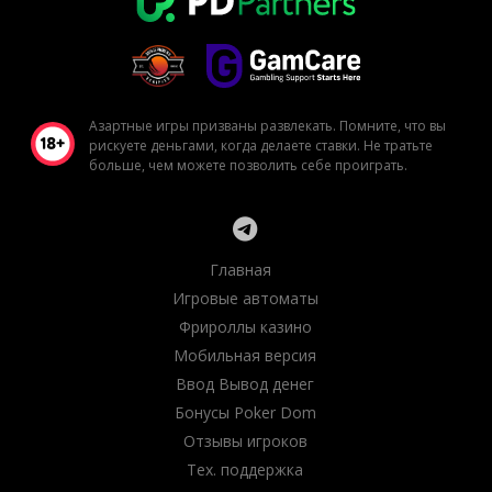
Азартные игры призваны развлекать. Помните, что вы
рискуете деньгами, когда делаете ставки. Не тратьте
больше, чем можете позволить себе проиграть.
Главная
Игровые автоматы
Фрироллы казино
Мобильная версия
Ввод Вывод денег
Бонусы Poker Dom
Отзывы игроков
Тех. поддержка