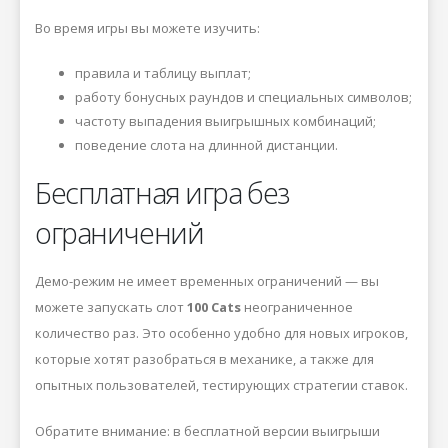
Во время игры вы можете изучить:
правила и таблицу выплат;
работу бонусных раундов и специальных символов;
частоту выпадения выигрышных комбинаций;
поведение слота на длинной дистанции.
Бесплатная игра без
ограничений
Демо-режим не имеет временных ограничений — вы
можете запускать слот
100 Cats
неограниченное
количество раз. Это особенно удобно для новых игроков,
которые хотят разобраться в механике, а также для
опытных пользователей, тестирующих стратегии ставок.
Обратите внимание: в бесплатной версии выигрыши