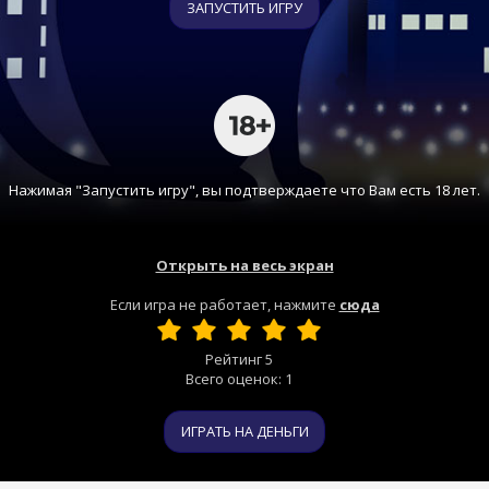
ЗАПУСТИТЬ ИГРУ
Нажимая "Запустить игру", вы подтверждаете что Вам есть 18 лет.
Открыть на весь экран
Если игра не работает, нажмите
сюда
Рейтинг
5
Всего оценок:
1
ИГРАТЬ НА ДЕНЬГИ