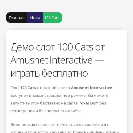
Главная
Игры
100 Cats
Демо слот 100 Cats от
Amusnet Interactive —
играть бесплатно
Слот
100 Cats
от разработчика
Amusnet Interactive
доступен в демонстрационном режиме. Вы можете
запустить игру бесплатно на сайте
Poker Dom
без
регистрации и без пополнения счёта.
Демо-версия позволяет полностью ознакомиться с
игровым процессом, механикой, бонусными функциями и