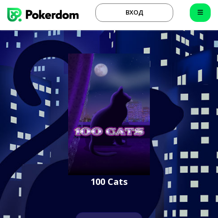
ВХОД
100 Cats