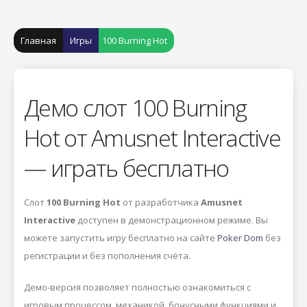
Главная
Игры
100 Burning Hot
Демо слот 100 Burning
Hot от Amusnet Interactive
— играть бесплатно
Слот
100 Burning Hot
от разработчика
Amusnet
Interactive
доступен в демонстрационном режиме. Вы
можете запустить игру бесплатно на сайте
Poker Dom
без
регистрации и без пополнения счёта.
Демо-версия позволяет полностью ознакомиться с
игровым процессом, механикой, бонусными функциями и