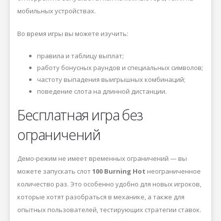
мобильных устройствах.
Во время игры вы можете изучить:
правила и таблицу выплат;
работу бонусных раундов и специальных символов;
частоту выпадения выигрышных комбинаций;
поведение слота на длинной дистанции.
Бесплатная игра без
ограничений
Демо-режим не имеет временных ограничений — вы
можете запускать слот
100 Burning Hot
неограниченное
количество раз. Это особенно удобно для новых игроков,
которые хотят разобраться в механике, а также для
опытных пользователей, тестирующих стратегии ставок.