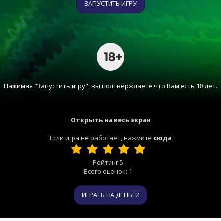
ЗАПУСТИТЬ ИГРУ
Нажимая "Запустить игру", вы подтверждаете что Вам есть 18 лет.
Открыть на весь экран
Если игра не работает, нажмите
сюда
Рейтинг
5
Всего оценок:
1
ИГРАТЬ НА ДЕНЬГИ