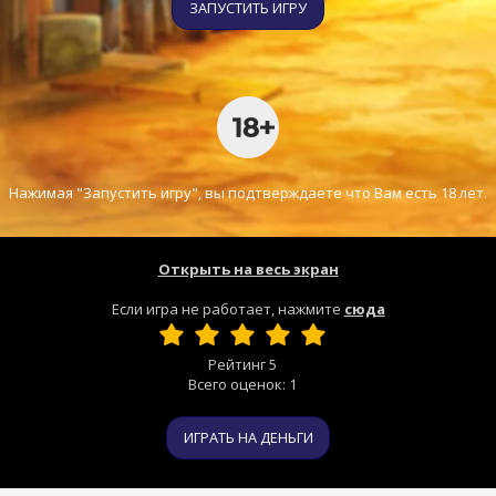
ЗАПУСТИТЬ ИГРУ
Нажимая "Запустить игру", вы подтверждаете что Вам есть 18 лет.
Открыть на весь экран
Если игра не работает, нажмите
сюда
Рейтинг
5
Всего оценок:
1
ИГРАТЬ НА ДЕНЬГИ