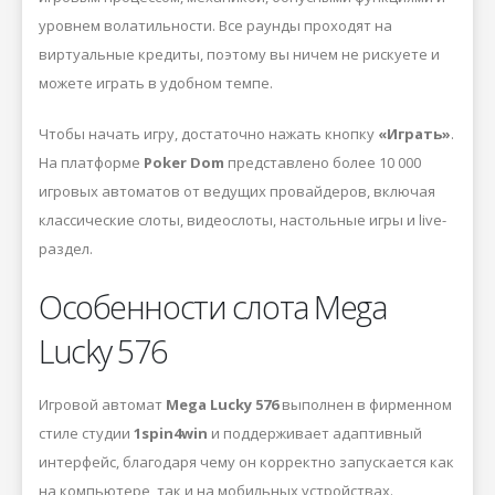
уровнем волатильности. Все раунды проходят на
виртуальные кредиты, поэтому вы ничем не рискуете и
можете играть в удобном темпе.
Чтобы начать игру, достаточно нажать кнопку
«Играть»
.
На платформе
Poker Dom
представлено более 10 000
игровых автоматов от ведущих провайдеров, включая
классические слоты, видеослоты, настольные игры и live-
раздел.
Особенности слота Mega
Lucky 576
Игровой автомат
Mega Lucky 576
выполнен в фирменном
стиле студии
1spin4win
и поддерживает адаптивный
интерфейс, благодаря чему он корректно запускается как
на компьютере, так и на мобильных устройствах.