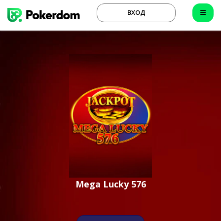
ВХОД
Mega Lucky 576