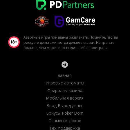
Азартные игры призваны развлекать. Помните, что вы
рискуете деньгами, когда делаете ставки. Не тратьте
больше, чем можете позволить себе проиграть.
Главная
Игровые автоматы
Фрироллы казино
Мобильная версия
Ввод Вывод денег
Бонусы Poker Dom
Отзывы игроков
Тех. поддержка