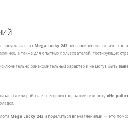
ний
е запускать слот
Mega Lucky 243
неограниченное количество р
еханике, а также для опытных пользователей, тестирующих стра
исключительно ознакомительный характер и не могут быть выв
рывается или работает некорректно, нажмите кнопку
«Не рабо
оладки.
слота
Mega Lucky 243
и поделиться впечатлениями — это помо