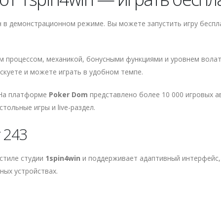
 в демонстрационном режиме. Вы можете запустить игру беспл
м процессом, механикой, бонусными функциями и уровнем волат
скуете и можете играть в удобном темпе.
 На платформе
Poker Dom
представлено более 10 000 игровых 
тольные игры и live-раздел.
 243
стиле студии
1spin4win
и поддерживает адаптивный интерфейс,
ных устройствах.