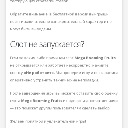
тестирующих стратегии ставок.
Обратите внимание: в бесплатной версии выигрыши
носят исключительно ознакомительный характер и не
могут быть выведены.
Слот не запускается?
Если по каким-либо причинам слот
Mega Booming Fruits
не открывается или работает некорректно, нажмите
кнопку
«Не работает»
. Мы проверим игру и постараемся
оперативно устранить технические неполадки.
После завершения игры вы можете оставить свою оценку
слота
Mega Booming Fruits
и поделиться впечатлениями
— это поможет другим пользователям сделать выбор.
Желаем приятной и увлекательной игры!