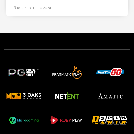
Обновлено:
11.10.2024