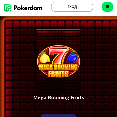
ВХОД
Mega Booming Fruits