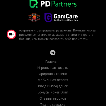
Азартные игры призваны развлекать. Помните, что вы
рискуете деньгами, когда делаете ставки. Не тратьте
больше, чем можете позволить себе проиграть.
Главная
Игровые автоматы
Фрироллы казино
Мобильная версия
Ввод Вывод денег
Бонусы Poker Dom
Отзывы игроков
Тех. поддержка