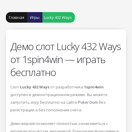
Главная
Игры
Lucky 432 Ways
Демо слот Lucky 432 Ways
от 1spin4win — играть
бесплатно
Слот
Lucky 432 Ways
от разработчика
1spin4win
доступен в демонстрационном режиме. Вы можете
запустить игру бесплатно на сайте
Poker Dom
без
регистрации и без пополнения счёта.
Демо-версия позволяет полностью ознакомиться с
игровым процессом, механикой, бонусными функциями и