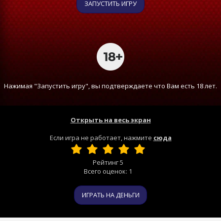
ЗАПУСТИТЬ ИГРУ
Нажимая "Запустить игру", вы подтверждаете что Вам есть 18 лет.
Открыть на весь экран
Если игра не работает, нажмите
сюда
Рейтинг
5
Всего оценок:
1
ИГРАТЬ НА ДЕНЬГИ