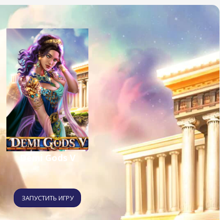
Demi Gods V
ЗАПУСТИТЬ ИГРУ