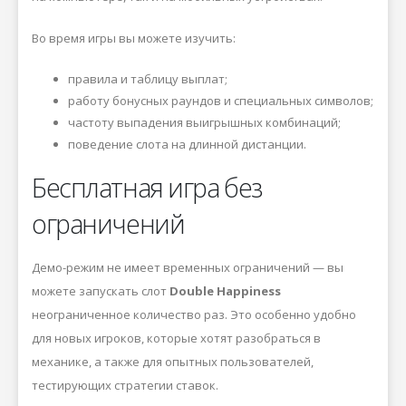
Во время игры вы можете изучить:
правила и таблицу выплат;
работу бонусных раундов и специальных символов;
частоту выпадения выигрышных комбинаций;
поведение слота на длинной дистанции.
Бесплатная игра без
ограничений
Демо-режим не имеет временных ограничений — вы
можете запускать слот
Double Happiness
неограниченное количество раз. Это особенно удобно
для новых игроков, которые хотят разобраться в
механике, а также для опытных пользователей,
тестирующих стратегии ставок.