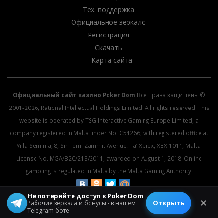
Тех. поддержка
Официальное зеркало
Регистрация
Скачать
Карта сайта
Официальный сайт казино Poker Dom
Все права защищены ©
2001-2026, Rational Intellectual Holdings Limited. All rights reserved. This
website is operated by TSG Interactive Gaming Europe Limited, a
company registered in Malta under No. C54266, with registered office at
Villa Seminia, 8, Sir Temi Zammit Avenue, Ta’ Xbiex, XBX 1011, Malta.
License No. MGA/B2C/213/2011, awarded on August 1, 2018. Online
gambling is regulated in Malta by the Malta Gaming Authority.
Не потеряйте доступ к Poker Dom
© 2026 All rights reserved.
✕
Открыть
Рабочие зеркала и бонусы - в нашем
Telegram-боте