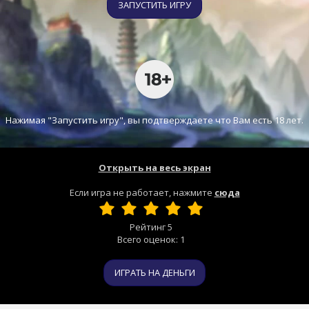
ЗАПУСТИТЬ ИГРУ
Нажимая "Запустить игру", вы подтверждаете что Вам есть 18 лет.
Открыть на весь экран
Если игра не работает, нажмите
сюда
Рейтинг
5
Всего оценок:
1
ИГРАТЬ НА ДЕНЬГИ