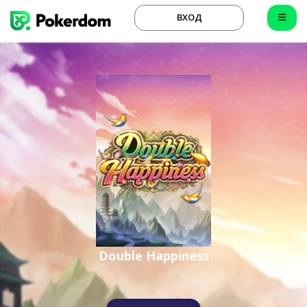
ВХОД
Double Happiness