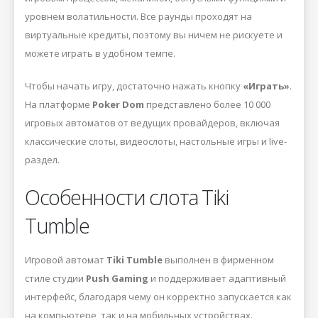
уровнем волатильности. Все раунды проходят на
виртуальные кредиты, поэтому вы ничем не рискуете и
можете играть в удобном темпе.
Чтобы начать игру, достаточно нажать кнопку
«Играть»
.
На платформе
Poker Dom
представлено более 10 000
игровых автоматов от ведущих провайдеров, включая
классические слоты, видеослоты, настольные игры и live-
раздел.
Особенности слота Tiki
Tumble
Игровой автомат
Tiki Tumble
выполнен в фирменном
стиле студии
Push Gaming
и поддерживает адаптивный
интерфейс, благодаря чему он корректно запускается как
на компьютере, так и на мобильных устройствах.