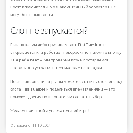
носят исключительно ознакомительный характер и не
могут быть выведены.
Слот не запускается?
Если по каким-либо причинам слот
Tiki Tumble
не
открывается или работает некорректно, нажмите кнопку
«Не работает»
. Мы проверим игру и постараемся
оперативно устранить технические неполадки.
После завершения игры вы можете оставить свою оценку
слота
Tiki Tumble
и поделиться впечатлениями — это
поможет другим пользователям сделать выбор.
Желаем приятной и увлекательной игры!
Обновлено:
11.10.2024